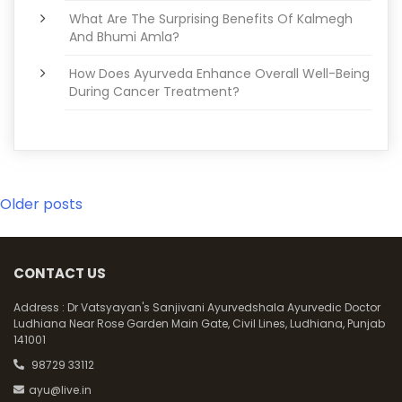
What Are The Surprising Benefits Of Kalmegh
And Bhumi Amla?
How Does Ayurveda Enhance Overall Well-Being
During Cancer Treatment?
Posts
Older posts
navigation
CONTACT US
Address :
Dr Vatsyayan's Sanjivani Ayurvedshala Ayurvedic Doctor
Ludhiana Near Rose Garden Main Gate, Civil Lines, Ludhiana, Punjab
141001
98729 33112
ayu@live.in