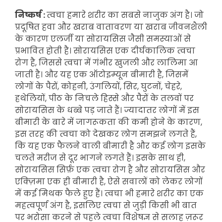
निष्कर्ष :
त्वचा हमारे शरीर का सबसे नाजुक अंग है। जो
प्रदूषित हवा और खराब वातावरण या खराब जीवनशैली
के कारण एलर्जी या सोरायसिस जैसी समस्याओं से
प्रभावित होती है। सोरायसिस एक दीर्घकालिक त्वचा
रोग है, जिससे त्वचा में गंभीर खुजली और लालिमा आ
जाती है। और यह एक ऑटोइम्यून बीमारी है, जिसमें
लोगों के पैरों, कोहनी, उंगलियों, सिर, घुटनों, चेहरे,
हथेलियों, पीठ के निचले हिस्से और पैरों के तलवों पर
सोरायसिस के धब्बे पड़ जाते हैं। ज्यादातर लोगों में इस
बीमारी के बारे में जागरूकता की कमी होने के कारण,
इस तरह की त्वचा को देखकर लोग समझने लगते हैं,
कि यह एक फैलने वाली बीमारी है और कई लोग इसके
चलते मरीज से दूर भागने लगते हैं। इसके साथ ही,
सोरायसिस सिर्फ़ एक त्वचा रोग है और सोरायसिस और
एक्ज़िमा एक ही बीमारी है, ऐसे सवालों को लेकर लोगों
में कई मिथक फैले हुए हैं। त्वचा भी हमारे शरीर का एक
महत्वपूर्ण अंग है, इसलिए त्वचा से जुड़ी किसी भी बात
पर भरोसा करने से पहले त्वचा विशेषज्ञ से सलाह ज़रूर