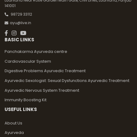
Ludhiana Near Rose Garden Main Gate, Civil Lines, Ludhiana, Punjab
141001
98729 33112
ayu@live.in
BASIC LINKS
Panchakarma Ayurveda centre
Cardiovascular System
Digestive Problems Ayurvedic Treatment
Ayurvedic Sexologist: Sexual Dysfunctions Ayurvedic Treatment
Ayurvedic Nervous System Treatment
Immunity Boosting Kit
USEFUL LINKS
About Us
Ayurveda