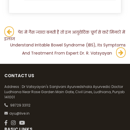
Post
पेट में गैस ज्यादा बनती है तो इन आयुवेदिक चूर्ण से करें मिनटों में
इलाज
navigation
Understand Irritable Bowel Syndrome (IBS), Its Symptoms
And Treatment From Expert Dr. R. Vatsyayan
CONTACT US
Address :
Dr Vatsyayan's Sanjivani Ayurvedshala Ayurvedic Doctor
Ludhiana Near Rose Garden Main Gate, Civil Lines, Ludhiana, Punjab
141001
98729 33112
ayu@live.in
BASIC LINKS