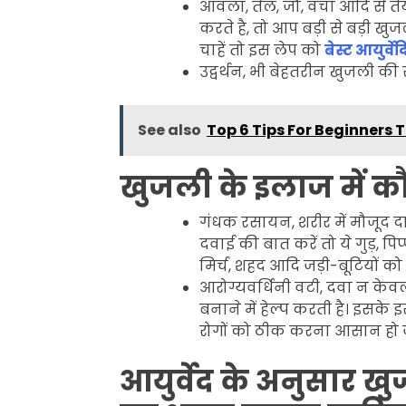
आंवला, तेल, जौ, वचा आदि से त
करते है, तो आप बड़ी से बड़ी खु
चाहें तो इस लेप को
बेस्ट आयुर्
उद्वर्थन, भी बेहतरीन खुजली की
See also
Top 6 Tips For Beginners 
खुजली के इलाज में क
गंधक रसायन, शरीर में मौजूद दा
दवाई की बात करें तो ये गुड़, 
मिर्च, शहद आदि जड़ी-बूटियों क
आरोग्यवर्धिनी वटी, दवा न केवल
बनाने में हेल्प करती है। इसके
रोगों को ठीक करना आसान हो ज
आयुर्वेद के अनुसार ख