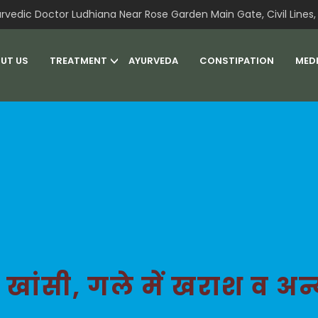
rvedic Doctor Ludhiana Near Rose Garden Main Gate, Civil Lines, 
UT US
TREATMENT
AYURVEDA
CONSTIPATION
MED
्दी, खांसी, गले में खराश व अ