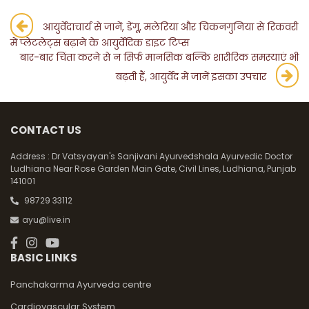
Post
आयुर्वेदाचार्य से जानें, डेंगू, मलेरिया और चिकनगुनिया से रिकवरी
में प्लेटलेट्स बढ़ाने के आयुर्वेदिक डाइट टिप्स
navigation
बार-बार चिंता करने से न सिर्फ मानसिक बल्कि शारीरिक समस्याएं भी
बढ़ती हैं, आयुर्वेद में जानें इसका उपचार
CONTACT US
Address :
Dr Vatsyayan's Sanjivani Ayurvedshala Ayurvedic Doctor
Ludhiana Near Rose Garden Main Gate, Civil Lines, Ludhiana, Punjab
141001
98729 33112
ayu@live.in
BASIC LINKS
Panchakarma Ayurveda centre
Cardiovascular System